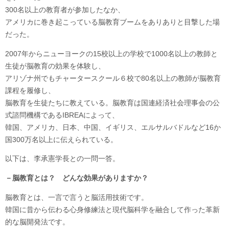
300名以上の教育者が参加したなか、
アメリカに巻き起こっている脳教育ブームをありありと目撃した場
だった。
2007年からニューヨークの15校以上の学校で1000名以上の教師と
生徒が脳教育の効果を体験し、
アリゾナ州でもチャータースクール６校で80名以上の教師が脳教育
課程を履修し、
脳教育を生徒たちに教えている。脳教育は国連経済社会理事会の公
式諮問機構であるIBREAによって、
韓国、アメリカ、日本、中国、イギリス、エルサルバドルなど16か
国300万名以上に伝えられている。
以下は、李承憲学長との一問一答。
－脳教育とは？ どんな効果がありますか？
脳教育とは、一言で言うと脳活用技術です。
韓国に昔から伝わる心身修練法と現代脳科学を融合して作った革新
的な脳開発法です。