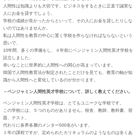
人間性は知識よりも大切です。ビジネスをするときに正直で誠実な
人にお金を貸すでしょう。
学校の成績が良かったからといって、その人にお金を貸したりしな
いのではありませんか。
私は人間性を教育の中心に置く学校を作らなければならないという
思いで、
10年間、多くの準備をし、４年前にベンジャミン人間性英才学校を
設立しました。
幸いなことに世界的に人間性への関心が高まっています。
韓国で人間性教育法が制定されたことだけを見ても、教育の軸が知
識から人間性へと変化しているのが分かります。
－ベンジャミン人間性英才学校について、詳しく教えてください。
ベンジャミン人間性英才学校は、とてもユニークな学校です。
この学校には、５つのものがありません。校舎、教師、教科書、宿
題、テスト。
代わりに各界各層のメンター500名がいます。
１年の課程ですが、定められたカリキュラムのようなものは全くあ