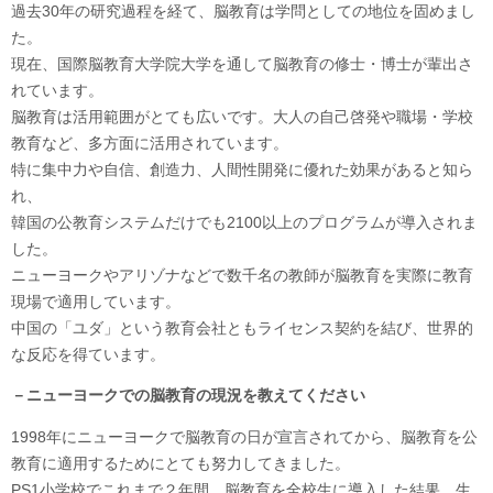
過去30年の研究過程を経て、脳教育は学問としての地位を固めまし
た。
現在、国際脳教育大学院大学を通して脳教育の修士・博士が輩出さ
れています。
脳教育は活用範囲がとても広いです。大人の自己啓発や職場・学校
教育など、多方面に活用されています。
特に集中力や自信、創造力、人間性開発に優れた効果があると知ら
れ、
韓国の公教育システムだけでも2100以上のプログラムが導入されま
した。
ニューヨークやアリゾナなどで数千名の教師が脳教育を実際に教育
現場で適用しています。
中国の「ユダ」という教育会社ともライセンス契約を結び、世界的
な反応を得ています。
－ニューヨークでの脳教育の現況を教えてください
1998年にニューヨークで脳教育の日が宣言されてから、脳教育を公
教育に適用するためにとても努力してきました。
PS1小学校でこれまで２年間、脳教育を全校生に導入した結果、生