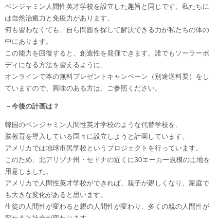
ベンジャミン人間性英才学校を設立した趣旨と同じです。私たちに
は自然治癒力と免疫力があります。
何も習わなくても、自ら問題を探して解決できる力が私たちの体の
中にあります。
この能力を回復すると、創造性を発揮できます。誰でもソーラーボ
ディになる方法を習えるように、
オンラインで本の無料プレゼントキャンペーン（別途送料要）をし
ていますので、興味のある方は、ご参照ください。
－今後の計画は？
韓国のベンジャミン人間性英才学校のような代替学校を、
脳教育を導入している国々に設立しようと計画しています。
アメリカでは地球市民学校というプロジェクトを行っています。
このため、北アリゾナ州・セドナの近くに30エーカー規模の土地を
用意しました。
アメリカで人間性英才学校ができれば、親子が親しくなり、家庭で
も大きな変化があると思います。
生徒の人間性が変わると親の人間性が変わり、多くの親の人間性が