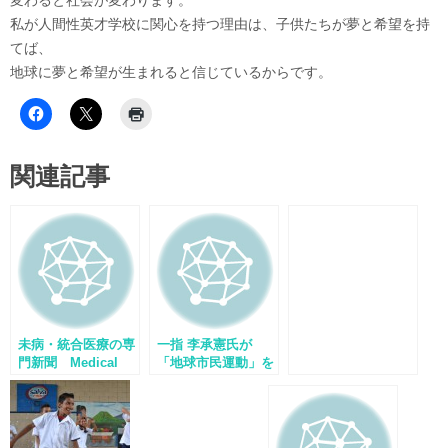
変わると社会が変わります。
私が人間性英才学校に関心を持つ理由は、子供たちが夢と希望を持
てば、
地球に夢と希望が生まれると信じているからです。
関連記事
未病・統合医療の専
一指 李承憲氏が
門新聞 Medical
「地球市民運動」を
Nutrition にて李承
ロンドンの人々に紹
憲氏のインタビュー
介しました
掲載