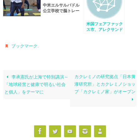
中米エルサルバドル
公立学校で脳トレー
ニング導入
米国フェアファック
ス市、アレクサンド
リア市が6月29日を
「脳教育の日」に制
.
ブックマーク
定
カクレミノの研究拠点「日本黄
李承憲氏が上海で特別講演～
漆研究所」とカクレミノショッ
「地球経営と健康で明るい社会
プ「カクレミノ家」がオープン
と個人」をテーマに