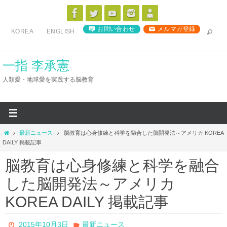
コ
ン
お問い合わせ
メルマガ登録
KOREA
ENGLISH
テ
ン
ツ
一指 李承憲
へ
人類愛・地球愛を実践する脳教育
ス
キ
ッ
プ
ホ
最新ニュース
脳教育は心身修練と科学を融合した脳開発法～アメリカ KOREA
ー
DAILY 掲載記事
ム
脳教育は心身修練と科学を融合
した脳開発法～アメリカ
KOREA DAILY 掲載記事
2015年10月3日
最新ニュース