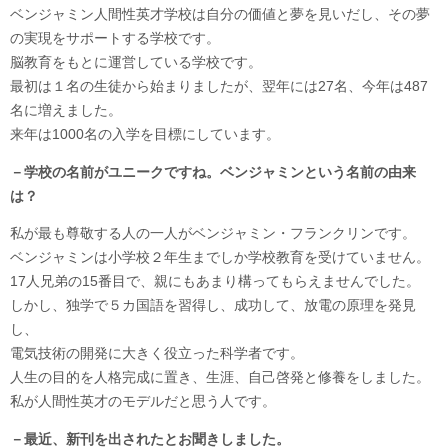
ベンジャミン人間性英才学校は自分の価値と夢を見いだし、その夢
の実現をサポートする学校です。
脳教育をもとに運営している学校です。
最初は１名の生徒から始まりましたが、翌年には27名、今年は487
名に増えました。
来年は1000名の入学を目標にしています。
－学校の名前がユニークですね。ベンジャミンという名前の由来
は？
私が最も尊敬する人の一人がベンジャミン・フランクリンです。
ベンジャミンは小学校２年生までしか学校教育を受けていません。
17人兄弟の15番目で、親にもあまり構ってもらえませんでした。
しかし、独学で５カ国語を習得し、成功して、放電の原理を発見
し、
電気技術の開発に大きく役立った科学者です。
人生の目的を人格完成に置き、生涯、自己啓発と修養をしました。
私が人間性英才のモデルだと思う人です。
－最近、新刊を出されたとお聞きしました。