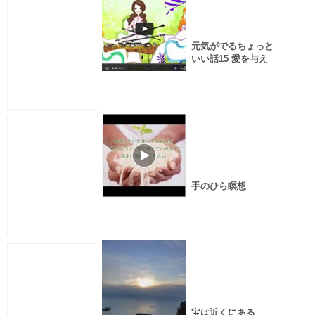
元気がでるちょっと
いい話15 愛を与え
る方法
手のひら瞑想
宝は近くにある