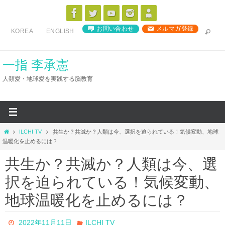
コ
ン
お問い合わせ
メルマガ登録
KOREA
ENGLISH
テ
ン
ツ
一指 李承憲
へ
人類愛・地球愛を実践する脳教育
ス
キ
ッ
プ
ホ
ILCHI TV
共生か？共滅か？人類は今、選択を迫られている！気候変動、地球
ー
温暖化を止めるには？
ム
共生か？共滅か？人類は今、選
択を迫られている！気候変動、
地球温暖化を止めるには？
2022年11月11日
ILCHI TV