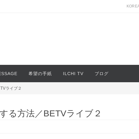
KORE
MESSAGE
希望の手紙
ILCHI TV
ブログ
TVライブ２
する方法／BETVライブ２