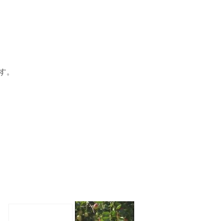
。
です。