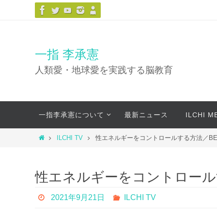
コ
ン
テ
ン
一指 李承憲
ツ
人類愛・地球愛を実践する脳教育
へ
ス
キ
コ
ッ
一指李承憲について
最新ニュース
ILCHI 
ン
プ
テ
ホ
ILCHI TV
性エネルギーをコントロールする方法／BE
ン
ー
ツ
ム
へ
性エネルギーをコントロール
ス
キ
2021年9月21日
ILCHI TV
ッ
プ