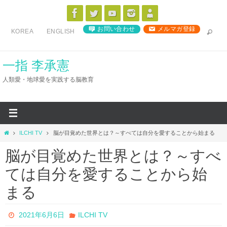
コ
ン
お問い合わせ
メルマガ登録
KOREA
ENGLISH
テ
ン
ツ
一指 李承憲
へ
人類愛・地球愛を実践する脳教育
ス
キ
ッ
プ
ホ
ILCHI TV
脳が目覚めた世界とは？～すべては自分を愛することから始まる
ー
脳が目覚めた世界とは？～すべ
ム
ては自分を愛することから始
まる
2021年6月6日
ILCHI TV