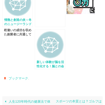
情熱と創造の炎～冬
のニュージーランド
桁違いの成功を収め
た創業者に共通して
いるのは「脳力」だ
った！
新しい体験が脳を活
性化する！脳との会
話で健康体質に
.
ブックマーク
スポーツの本質とは？ゴルフは
人生120年時代の健康法で体