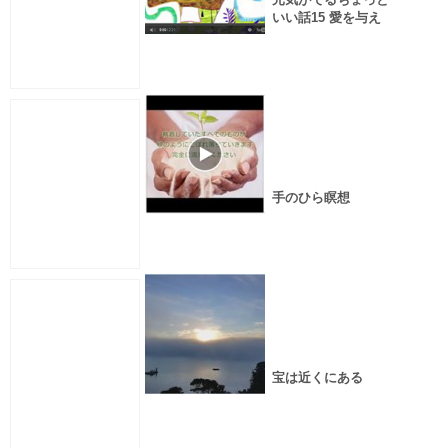
いい話15 愛を与え
る方法
手のひら瞑想
宝は近くにある