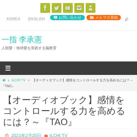
コ
ン
お問い合わせ
メルマガ登録
KOREA
ENGLISH
テ
ン
ツ
一指 李承憲
へ
人類愛・地球愛を実践する脳教育
ス
キ
ッ
プ
ホ
ILCHI TV
【オーディオブック】感情をコントロールする力を高めるには？～
ー
『TAO』
ム
【オーディオブック】感情を
コントロールする力を高める
には？～『TAO』
2021年2月20日
ILCHI TV