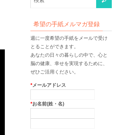
検
索
索
対
象:
希望の手紙メルマガ登録
週に一度希望の手紙をメールで受け
とることができます。
あなたの日々の暮らしの中で、心と
脳の健康、幸せを実現するために、
ぜひご活用ください。
*
メールアドレス
*
お名前(姓・名)