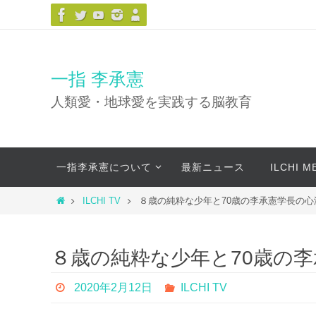
コ
ン
テ
ン
一指 李承憲
ツ
人類愛・地球愛を実践する脳教育
へ
ス
キ
コ
ッ
一指李承憲について
最新ニュース
ILCHI 
ン
プ
テ
ホ
ILCHI TV
８歳の純粋な少年と70歳の李承憲学長の
ン
ー
ツ
ム
へ
８歳の純粋な少年と70歳の
ス
キ
2020年2月12日
ILCHI TV
ッ
プ