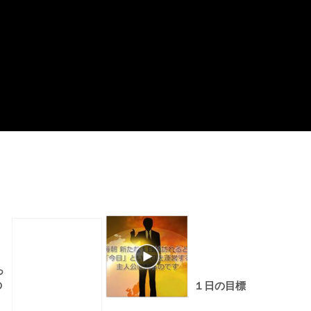
っ
の
１日の目標