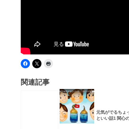
関連記事
元気がでるちょ
といい話1 関心
力