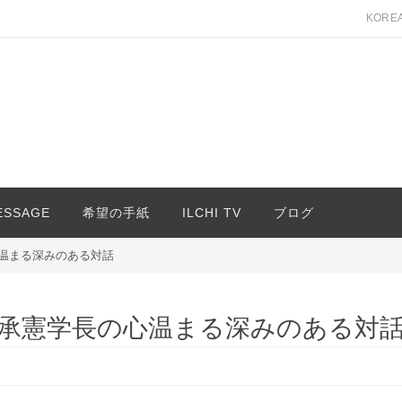
KORE
MESSAGE
希望の手紙
ILCHI TV
ブログ
心温まる深みのある対話
李承憲学長の心温まる深みのある対