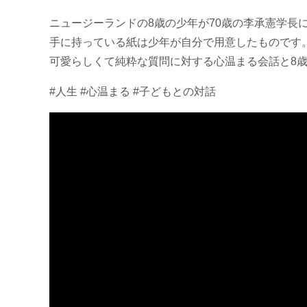
ニュージーランドの8歳の少年が70歳の李承憲学長
手に持っている紙は少年が自分で用意したものです
可愛らしくて純粋な質問に対する心温まる会話と8
#人生 #心温まる #子どもとの対話