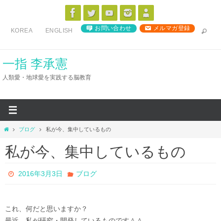
コ
ン
お問い合わせ
メルマガ登録
KOREA
ENGLISH
テ
ン
ツ
一指 李承憲
へ
人類愛・地球愛を実践する脳教育
ス
キ
ッ
プ
ホ
ブログ
私が今、集中しているもの
ー
私が今、集中しているもの
ム
2016年3月3日
ブログ
これ、何だと思いますか？
最近、私が研究・開発しているものです＾＾