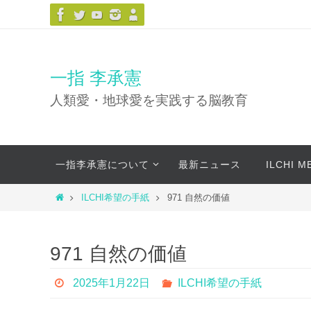
コ
ン
テ
ン
一指 李承憲
ツ
人類愛・地球愛を実践する脳教育
へ
ス
キ
コ
ッ
一指李承憲について
最新ニュース
ILCHI 
ン
プ
テ
ホ
ILCHI希望の手紙
971 自然の価値
ン
ー
ツ
ム
へ
971 自然の価値
ス
キ
2025年1月22日
ILCHI希望の手紙
ッ
プ