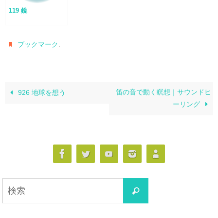
119 鏡
.
ブックマーク
笛の音で動く瞑想｜サウンドヒ
926 地球を想う
ーリング
検
検
索
索
対