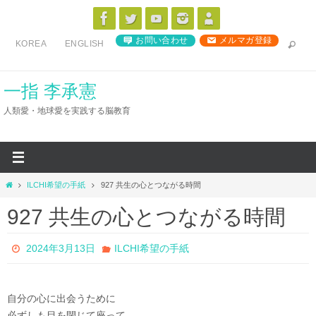
コ
ン
お問い合わせ
メルマガ登録
KOREA
ENGLISH
テ
ン
ツ
一指 李承憲
へ
人類愛・地球愛を実践する脳教育
ス
キ
ッ
プ
ホ
ILCHI希望の手紙
927 共生の心とつながる時間
ー
927 共生の心とつながる時間
ム
2024年3月13日
ILCHI希望の手紙
自分の心に出会うために
必ずしも目を閉じて座って