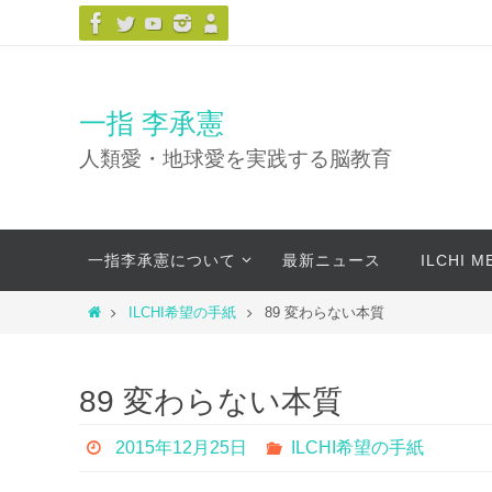
コ
ン
テ
ン
一指 李承憲
ツ
人類愛・地球愛を実践する脳教育
へ
ス
キ
コ
ッ
一指李承憲について
最新ニュース
ILCHI 
ン
プ
テ
ホ
ILCHI希望の手紙
89 変わらない本質
ン
ー
ツ
ム
へ
89 変わらない本質
ス
キ
2015年12月25日
ILCHI希望の手紙
ッ
プ