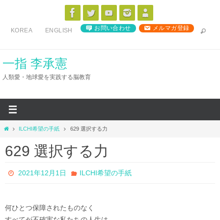
コ
ン
お問い合わせ
メルマガ登録
KOREA
ENGLISH
テ
ン
ツ
一指 李承憲
へ
人類愛・地球愛を実践する脳教育
ス
キ
ッ
プ
ホ
ILCHI希望の手紙
629 選択する力
ー
629 選択する力
ム
2021年12月1日
ILCHI希望の手紙
何ひとつ保障されたものなく
すべてが不確実な私たちの人生は