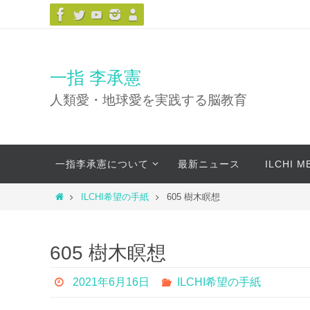
コ
ン
テ
ン
一指 李承憲
ツ
人類愛・地球愛を実践する脳教育
へ
ス
キ
コ
ッ
一指李承憲について
最新ニュース
ILCHI 
ン
プ
テ
ホ
ILCHI希望の手紙
605 樹木瞑想
ン
ー
ツ
ム
へ
605 樹木瞑想
ス
キ
2021年6月16日
ILCHI希望の手紙
ッ
プ