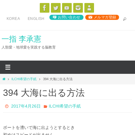
コ
ン
お問い合わせ
メルマガ登録
KOREA
ENGLISH
テ
ン
ツ
一指 李承憲
へ
人類愛・地球愛を実践する脳教育
ス
キ
ッ
プ
ホ
ILCHI希望の手紙
394 大海に出る方法
ー
394 大海に出る方法
ム
2017年4月26日
ILCHI希望の手紙
ボートを漕いで海に出ようとするとき
初めはスピードが出ません。