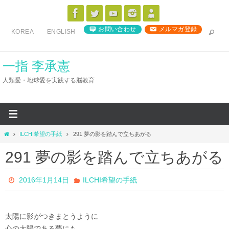
コ
ン
お問い合わせ
メルマガ登録
KOREA
ENGLISH
テ
ン
ツ
一指 李承憲
へ
人類愛・地球愛を実践する脳教育
ス
キ
ッ
プ
ホ
ILCHI希望の手紙
291 夢の影を踏んで立ちあがる
ー
291 夢の影を踏んで立ちあがる
ム
2016年1月14日
ILCHI希望の手紙
太陽に影がつきまとうように
心の太陽である夢にも