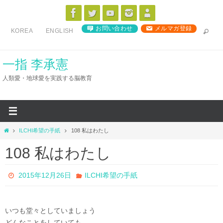
コ
ン
お問い合わせ
メルマガ登録
KOREA
ENGLISH
テ
ン
ツ
一指 李承憲
へ
人類愛・地球愛を実践する脳教育
ス
キ
ッ
プ
ホ
ILCHI希望の手紙
108 私はわたし
ー
108 私はわたし
ム
2015年12月26日
ILCHI希望の手紙
いつも堂々としていましょう
どんなことをしていても