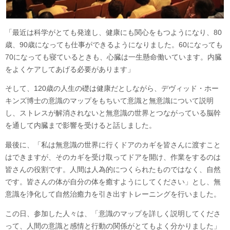
「最近は科学がとても発達し、健康にも関心をもつようになり、80
歳、90歳になっても仕事ができるようになりました。60になっても
70になっても寝ているときも、心臓は一生懸命働いています。内臓
をよくケアしてあげる必要があります」
そして、120歳の人生の礎は健康だとしながら、デヴィッド・ホー
キンズ博士の意識のマップをもちいて意識と無意識について説明
し、ストレスが解消されないと無意識の世界とつながっている脳幹
を通して内臓まで影響を受けると話しました。
最後に、「私は無意識の世界に行くドアのカギを皆さんに渡すこと
はできますが、そのカギを受け取ってドアを開け、作業をするのは
皆さんの役割です。人間は人為的につくられたものではなく、自然
です。皆さんの体が自分の体を癒すようにしてください」とし、無
意識を浄化して自然治癒力を引き出すトレーニングを行いました。
この日、参加した人々は、「意識のマップを詳しく説明してくださ
って、人間の意識と感情と行動の関係がとてもよく分かりました」