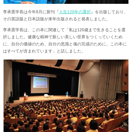
李承憲学長は今年8月に新刊『
人生120年の選択
』を出版しており、
その英語版と日本語版が来年出版されると発表しました。
李承憲学長は、この本に関連して「私は120歳まで生きることを選
択しました。健康な精神で新しい美しい世界をつくっていくため
に、自分の価値のため、自分の意識と魂の完成のために。この本に
はすべてが含まれています」と話しました。