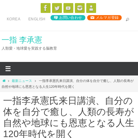
コ
ン
お問い合わせ
メルマガ登録
KOREA
ENGLISH
テ
ン
ツ
一指 李承憲
へ
人類愛・地球愛を実践する脳教育
ス
キ
ッ
プ
ホ
最新ニュース
一指李承憲氏来日講演、自分の体を自分で癒し、人類の長寿が
ー
自然や地球にも恩恵となる人生120年時代を開く
ム
一指李承憲氏来日講演、自分の
体を自分で癒し、人類の長寿が
自然や地球にも恩恵となる人生
120年時代を開く