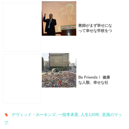
教師がまず幸せにな
って幸せな学校をつ
くる「脳活用しあわ
せ教育実践教師大
会」開催
Be Friends！ 健康
な人類、幸せな社
会、平和な地球のた
めに「第５回国際国
学気功大会」開催～
競争ではない調和と
和合の場
,
,
,
デヴィッド・ホーキンズ
一指李承憲
人生120年
意識のマッ
.
プ