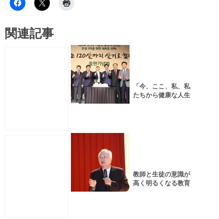
関連記事
「今、ここ、私、私
たちから健康な人生
の変化を始めよう」
～『人生120年の選
択』出版記念パーテ
ィー
教師と生徒の意識が
高く明るくなる教育
が脳教育～「脳活用
しあわせ教育実践教
師大会」特別講演