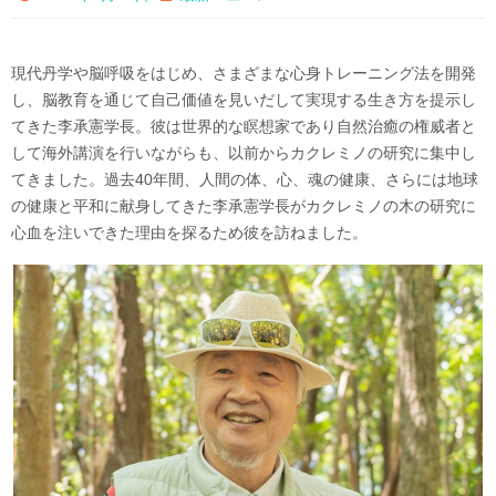
現代丹学や脳呼吸をはじめ、さまざまな心身トレーニング法を開発
し、脳教育を通じて自己価値を見いだして実現する生き方を提示し
てきた李承憲学長。彼は世界的な瞑想家であり自然治癒の権威者と
して海外講演を行いながらも、以前からカクレミノの研究に集中し
てきました。過去40年間、人間の体、心、魂の健康、さらには地球
の健康と平和に献身してきた李承憲学長がカクレミノの木の研究に
心血を注いできた理由を探るため彼を訪ねました。