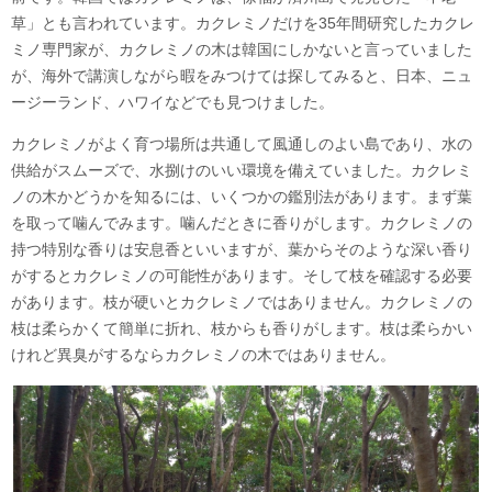
草」とも言われています。カクレミノだけを35年間研究したカクレ
ミノ専門家が、カクレミノの木は韓国にしかないと言っていました
が、海外で講演しながら暇をみつけては探してみると、日本、ニュ
ージーランド、ハワイなどでも見つけました。
カクレミノがよく育つ場所は共通して風通しのよい島であり、水の
供給がスムーズで、水捌けのいい環境を備えていました。カクレミ
ノの木かどうかを知るには、いくつかの鑑別法があります。まず葉
を取って噛んでみます。噛んだときに香りがします。カクレミノの
持つ特別な香りは安息香といいますが、葉からそのような深い香り
がするとカクレミノの可能性があります。そして枝を確認する必要
があります。枝が硬いとカクレミノではありません。カクレミノの
枝は柔らかくて簡単に折れ、枝からも香りがします。枝は柔らかい
けれど異臭がするならカクレミノの木ではありません。