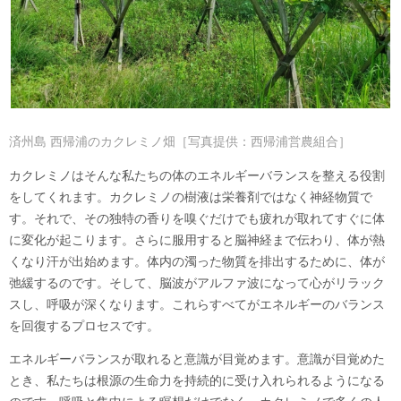
済州島 西帰浦のカクレミノ畑［写真提供：西帰浦営農組合］
カクレミノはそんな私たちの体のエネルギーバランスを整える役割
をしてくれます。カクレミノの樹液は栄養剤ではなく神経物質で
す。それで、その独特の香りを嗅ぐだけでも疲れが取れてすぐに体
に変化が起こります。さらに服用すると脳神経まで伝わり、体が熱
くなり汗が出始めます。体内の濁った物質を排出するために、体が
弛緩するのです。そして、脳波がアルファ波になって心がリラック
スし、呼吸が深くなります。これらすべてがエネルギーのバランス
を回復するプロセスです。
エネルギーバランスが取れると意識が目覚めます。意識が目覚めた
とき、私たちは根源の生命力を持続的に受け入れられるようになる