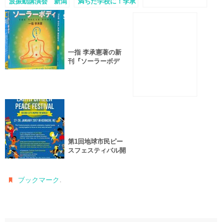
波振動講演会 新潟
満ちた学校に！李承
憲会長が中南米エル
サルバドルのミュラ
ー校長を広報大使に
任命
一指 李承憲著の新
刊『ソーラーボデ
ィ』が発行されまし
た！
第1回地球市民ピー
スフェスティバル開
催 in ニュージーラ
ンド
.
ブックマーク