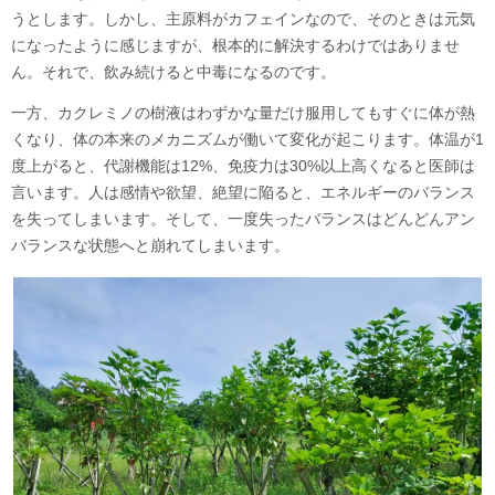
うとします。しかし、主原料がカフェインなので、そのときは元気
になったように感じますが、根本的に解決するわけではありませ
ん。それで、飲み続けると中毒になるのです。
一方、カクレミノの樹液はわずかな量だけ服用してもすぐに体が熱
くなり、体の本来のメカニズムが働いて変化が起こります。体温が1
度上がると、代謝機能は12%、免疫力は30%以上高くなると医師は
言います。人は感情や欲望、絶望に陥ると、エネルギーのバランス
を失ってしまいます。そして、一度失ったバランスはどんどんアン
バランスな状態へと崩れてしまいます。