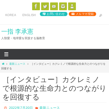
コ
ン
お問い合わせ
メルマガ登録
KOREA
ENGLISH
テ
ン
ツ
一指 李承憲
へ
人類愛・地球愛を実践する脳教育
ス
キ
ッ
プ
ホ
最新ニュース
［インタビュー］カクレミノで根源的な生命力とのつながりを
ー
回復する
ム
［インタビュー］カクレミノ
で根源的な生命力とのつながり
を回復する
2022年7月20日
最新ニュース