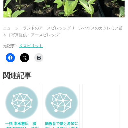
ニュージーランドのアースビレッジグリーンハウスのカクレミノ苗
木［写真提供：アースビレッジ］
元記事：
Ｋスピリット
関連記事
一指 李承憲氏 脳
脳教育で愛と希望に