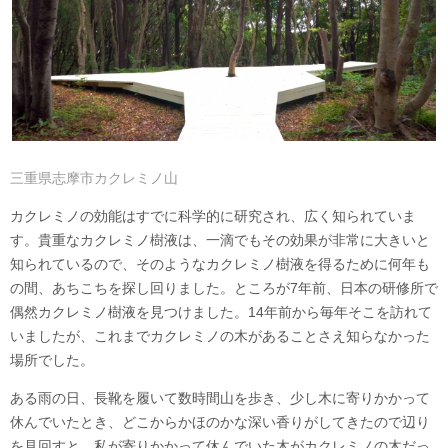
三重県志摩市カクレミノ山
カクレミノの効能はすでに科学的に研究され、広く知られていま
す。貴重なカクレミノ樹液は、一滴でもその効果が非常に大きいと
知られているので、そのようなカクレミノ樹液を得るために何年も
の間、あちこちを探し回りました。ところが7年前、日本の研修所で
偶然カクレミノ樹液を見つけました。14年前から毎年そこを訪れて
いましたが、これまでカクレミノの木があることさえ知らなかった
場所でした。
ある雨の日、長靴を履いて数時間山を歩き、少し木に寄りかかって
休んでいたとき、どこからかほのかな深い香りがしてきたので辺り
を見回すと、私が寄りかかって休んでいた木がカクレミノの木だっ