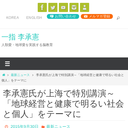
コ
ン
お問い合わせ
メルマガ登録
KOREA
ENGLISH
テ
ン
ツ
一指 李承憲
へ
人類愛・地球愛を実践する脳教育
ス
キ
ッ
プ
ホ
最新ニュース
李承憲氏が上海で特別講演～「地球経営と健康で明るい社会と
ー
個人」をテーマに
ム
李承憲氏が上海で特別講演～
「地球経営と健康で明るい社会
と個人」をテーマに
2015年9月30日
最新ニュース