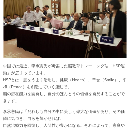
中国では最近、李承憲氏が考案した脳教育トレーニング法「HSP運
動」が広まっています。
HSPとは、脳をうまく活用し、健康（Health）、幸せ（Smile）、平
和（Peace）を創造していく運動で、
脳の潜在能力を開発し、自分のほんとうの価値を発見することがで
きます。
李承憲氏は「だれしも自分の中に美しく偉大な価値があり、その価
値に気づき、自らを輝かせれば、
自然治癒力を回復し、人間性が豊かになる。それによって、家庭や