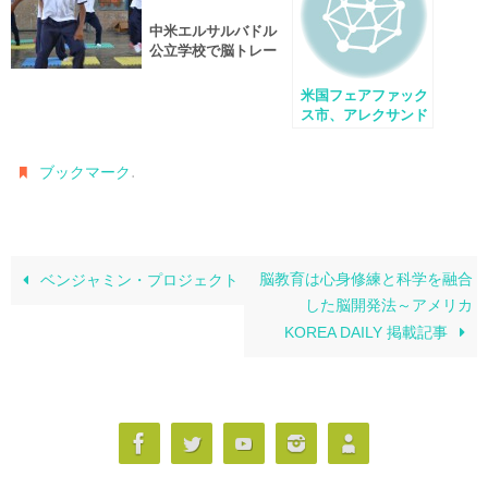
中米エルサルバドル
公立学校で脳トレー
ニング導入
米国フェアファック
ス市、アレクサンド
リア市が6月29日を
「脳教育の日」に制
.
ブックマーク
定
脳教育は心身修練と科学を融合
ベンジャミン・プロジェクト
した脳開発法～アメリカ
KOREA DAILY 掲載記事