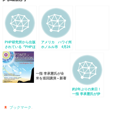
PHP研究所から出版
アメリカ ハワイ州
されている『PHPほ
ホノルル市 4月24
んとうの時代』で一
日「地球市民の日」
指 李承憲氏のイン
として宣言
タビューが掲載され
ました。
一指 李承憲氏が全
米を巡回講演～新著
『セドナ・メッセー
ジ』で紹介した新瞑
約2年ぶりの来日！
想法を指導～
一指 李承憲氏が伊
勢で脳教育講義を実
施
.
ブックマーク