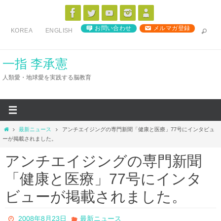
コ
ン
お問い合わせ
メルマガ登録
KOREA
ENGLISH
テ
ン
ツ
一指 李承憲
へ
人類愛・地球愛を実践する脳教育
ス
キ
ッ
プ
ホ
最新ニュース
アンチエイジングの専門新聞「健康と医療」77号にインタビュ
ー
ーが掲載されました。
ム
アンチエイジングの専門新聞
「健康と医療」77号にインタ
ビューが掲載されました。
2008年8月23日
最新ニュース