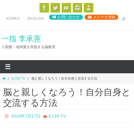
コ
ン
お問い合わせ
メルマガ登録
KOREA
ENGLISH
テ
ン
ツ
一指 李承憲
へ
人類愛・地球愛を実践する脳教育
ス
キ
ッ
プ
ホ
ILCHI TV
脳と親しくなろう！自分自身と交流する方法
ー
脳と親しくなろう！自分自身と
ム
交流する方法
2019年7月17日
ILCHI TV