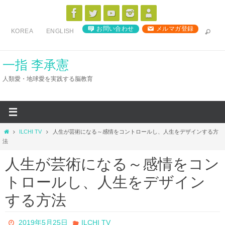
コ
ン
お問い合わせ
メルマガ登録
KOREA
ENGLISH
テ
ン
ツ
一指 李承憲
へ
人類愛・地球愛を実践する脳教育
ス
キ
ッ
プ
ホ
ILCHI TV
人生が芸術になる～感情をコントロールし、人生をデザインする方
ー
法
ム
人生が芸術になる～感情をコン
トロールし、人生をデザイン
する方法
2019年5月25日
ILCHI TV