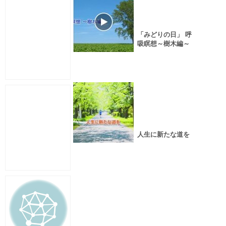
「みどりの日」 呼
吸瞑想～樹木編～
人生に新たな道を