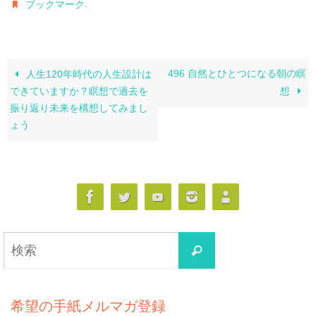
.
ブックマーク
496 自然とひとつになる朝の瞑
人生120年時代の人生設計は
できていますか？瞑想で過去を
想
振り返り未来を構想してみまし
ょう
検
検
索
索
対
象:
希望の手紙メルマガ登録