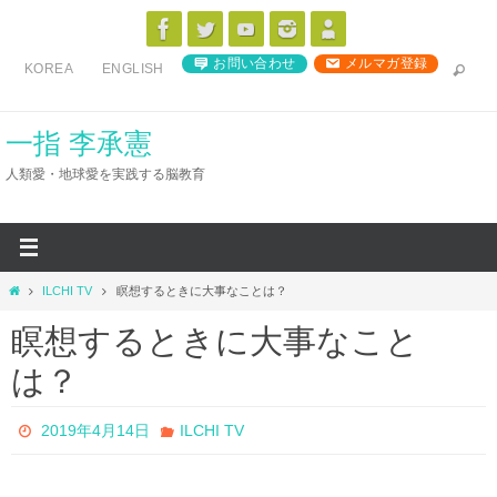
コ
ン
お問い合わせ
メルマガ登録
KOREA
ENGLISH
テ
ン
ツ
一指 李承憲
へ
人類愛・地球愛を実践する脳教育
ス
キ
ッ
プ
ホ
ILCHI TV
瞑想するときに大事なことは？
ー
瞑想するときに大事なこと
ム
は？
2019年4月14日
ILCHI TV