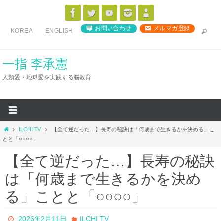
コ
ン
お問い合わせ
メルマガ登録
KOREA
ENGLISH
テ
ン
ツ
一指 李承憲
へ
人類愛・地球愛を実践する脳教育
ス
キ
ッ
プ
ホ
ILCHI TV
【全て逆だった…】長寿の秘訣は「何歳まで生きるかを決める」こ
ー
とと「○○○○」
ム
【全て逆だった…】長寿の秘訣
は「何歳まで生きるかを決め
る」ことと「○○○○」
2026年2月11日
ILCHI TV