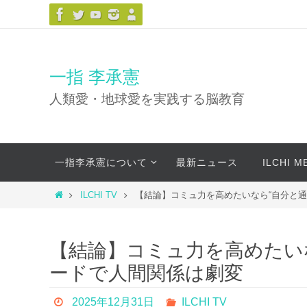
コ
ン
テ
ン
一指 李承憲
ツ
人類愛・地球愛を実践する脳教育
へ
ス
キ
コ
ッ
一指李承憲について
最新ニュース
ILCHI 
ン
プ
テ
ホ
ILCHI TV
【結論】コミュ力を高めたいなら“自分と通
ン
ー
ツ
ム
へ
【結論】コミュ力を高めたい
ス
ードで人間関係は劇変
キ
ッ
2025年12月31日
ILCHI TV
プ