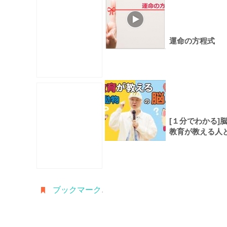
運命の方程式
[１分でわかる]
教育が教える人
動物の脳の違い
瞑想、未来、脳
ブックマーク
.