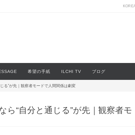
KORE
MESSAGE
希望の手紙
ILCHI TV
ブログ
じる”が先｜観察者モードで人間関係は劇変
なら“自分と通じる”が先｜観察者モ