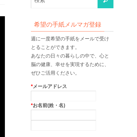
検
索
索
対
象:
希望の手紙メルマガ登録
週に一度希望の手紙をメールで受け
とることができます。
あなたの日々の暮らしの中で、心と
脳の健康、幸せを実現するために、
ぜひご活用ください。
*
メールアドレス
*
お名前(姓・名)