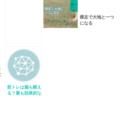
裸足で大地と一つ
になる
脳
と
…
筋トレは脳も鍛え
る？最も効果的な
運動で脳のモチベ
ーションアップ！