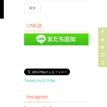
LINE@
に
Tweets by ILCHIjp
Instagram