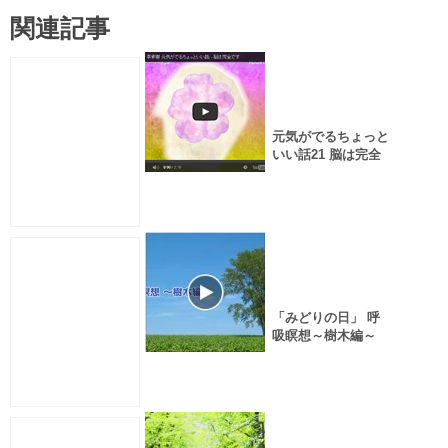
関連記事
元気がでるちょっと
いい話21 脳は完全
です
「みどりの日」 呼
吸瞑想～樹木編～