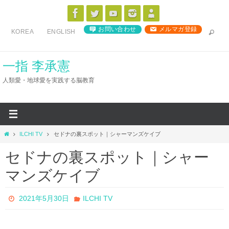
コ
ン
お問い合わせ
メルマガ登録
KOREA
ENGLISH
テ
ン
ツ
一指 李承憲
へ
人類愛・地球愛を実践する脳教育
ス
キ
ッ
プ
ホ
ILCHI TV
セドナの裏スポット｜シャーマンズケイブ
ー
セドナの裏スポット｜シャー
ム
マンズケイブ
2021年5月30日
ILCHI TV