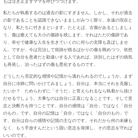
もは泣き止まずママを呼びつづけます。
私たちが執着するのは過去の影にすぎません。しかし、それが過去
の影であることを認識できないまましがみつく限り、永遠の現在と
なり、私たちに付きまといます。たとえば、古傷があるとしましょ
う。傷は癒えても大小の傷跡を残します。それはただの傷跡であ
り、幸せで健康な人生を生きていくのに何らの支障も及ぼしませ
ん。ですが、今は完治して痕跡が残るばかりの傷を眺めつつ、依然
として自分を患者だと勘違いする人であれば、決別したはずの病気
も再発し、治ったはずの傷も悪化するものです。
どうしたら否定的な感情や記憶から逃れられるのでしょうか。まず
自分に冷静に問いかけてみましょう。自分は、本当にそれを克服し
たいか？ ためらわずに「そうだ」と答えられるなら執着から抜け
だせるでしょう。大事なのは自分に正直になることです。そして意
志と決断力を持つことです。自分の感情は「自分」ではなく「自分
のもの」です。自分の記憶は「自分」ではなく「自分のもの」で
す。自分は自らの感情や記憶の主なのです。それだから何の未練も
なく、もう手放すんだという固い意志を発揮し、その意志を守れば
いいのです。