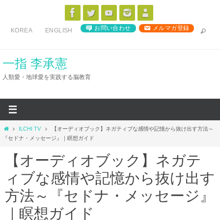
コ
ン
お問い合わせ
メルマガ登録
KOREA
ENGLISH
テ
ン
ツ
一指 李承憲
へ
人類愛・地球愛を実践する脳教育
ス
キ
ッ
プ
ホ
ILCHI TV
【オーディオブック】ネガティブな感情や記憶から抜け出す方法～
ー
『セドナ・メッセージ』｜瞑想ガイド
ム
【オーディオブック】ネガテ
ィブな感情や記憶から抜け出す
方法～『セドナ・メッセージ』
｜瞑想ガイド