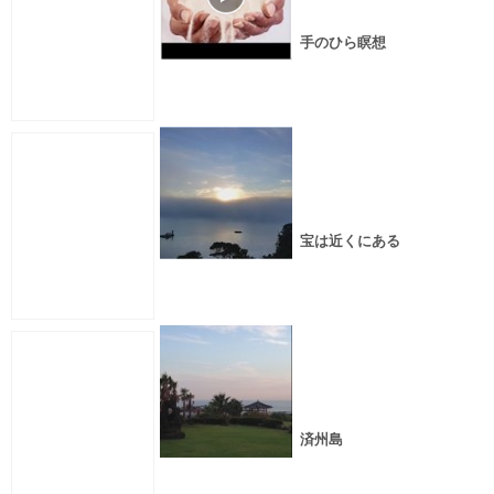
手のひら瞑想
宝は近くにある
済州島