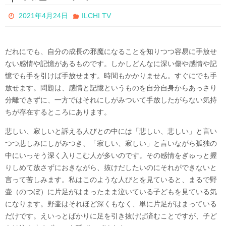
2021年4月24日
ILCHI TV
だれにでも、自分の成長の邪魔になることを知りつつ容易に手放せ
ない感情や記憶があるものです。しかしどんなに深い傷や感情や記
憶でも手を引けば手放せます。時間もかかりません。すぐにでも手
放せます。問題は、感情と記憶というものを自分自身からあっさり
分離できずに、一方ではそれにしがみついて手放したがらない気持
ちが存在するところにあります。
悲しい、寂しいと訴える人びとの中には「悲しい、悲しい」と言い
つつ悲しみにしがみつき、「寂しい、寂しい」と言いながら孤独の
中にいっそう深く入りこむ人が多いのです。その感情をぎゅっと握
りしめて放さずにおきながら、抜けだしたいのにそれができないと
言って苦しみます。私はこのような人びとを見ていると、まるで野
壷（のつぼ）に片足がはまったまま泣いている子どもを見ている気
になります。野壷はそれほど深くもなく、単に片足がはまっている
だけです。えいっとばかりに足を引き抜けば済むことですが、子ど