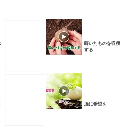
っ
蒔いたものを収穫
する
く
脳に希望を