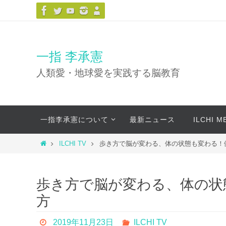
コ
ン
テ
ン
一指 李承憲
ツ
人類愛・地球愛を実践する脳教育
へ
ス
キ
コ
ッ
一指李承憲について
最新ニュース
ILCHI 
ン
プ
テ
ホ
ILCHI TV
歩き方で脳が変わる、体の状態も変わる！
ン
ー
ツ
ム
へ
歩き方で脳が変わる、体の状
ス
方
キ
ッ
2019年11月23日
ILCHI TV
プ