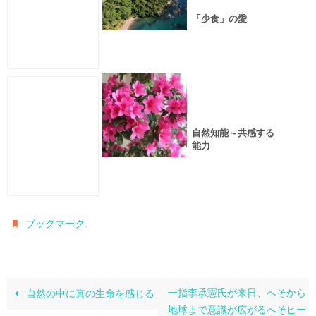
「少食」の愛
自然知能～共感する
能力
.
ブックマーク
一指李承憲氏が来日、へそから
自然の中に真の生命を感じる
地球まで意識が広がるへそヒー