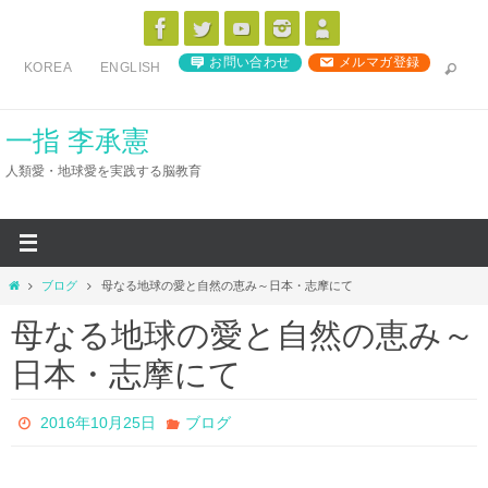
コ
ン
お問い合わせ
メルマガ登録
KOREA
ENGLISH
テ
ン
ツ
一指 李承憲
へ
人類愛・地球愛を実践する脳教育
ス
キ
ッ
プ
ホ
ブログ
母なる地球の愛と自然の恵み～日本・志摩にて
ー
母なる地球の愛と自然の恵み～
ム
日本・志摩にて
2016年10月25日
ブログ