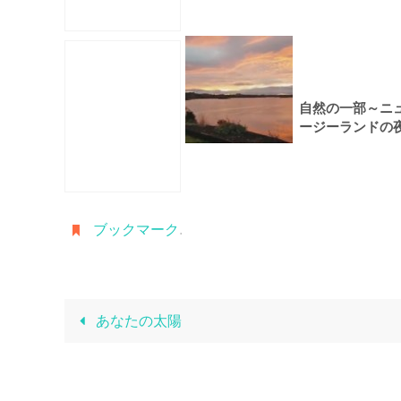
自然の一部～ニ
ージーランドの
明け
ブックマーク
.
あなたの太陽