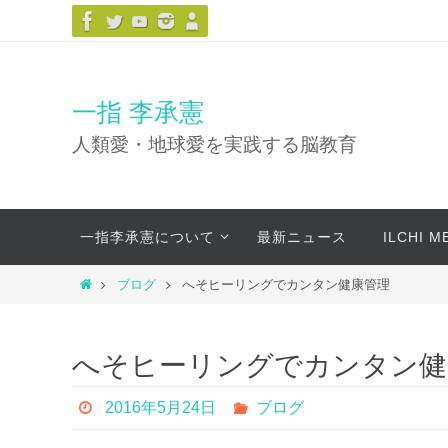
コ
ン
テ
ン
一指 李承憲
ツ
人類愛・地球愛を実践する脳教育
へ
ス
キ
コ
ッ
一指李承憲について
最新ニュース
ILCHI 
ン
プ
テ
ホ
ブログ
へそヒーリングでカンタン健康管理
ン
ー
ツ
ム
へ
へそヒーリングでカンタン健
ス
キ
2016年5月24日
ブログ
ッ
プ