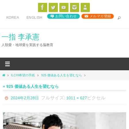
コ
ン
お問い合わせ
メルマガ登録
KOREA
ENGLISH
テ
ン
ツ
一指 李承憲
へ
人類愛・地球愛を実践する脳教育
ス
キ
ッ
プ
ホ
ILCHI希望の手紙
925 価値ある人生を望むなら
ー
ム
« 925 価値ある人生を望むなら
フルサイズ:
ピクセル
2024年2月28日
1011 × 627