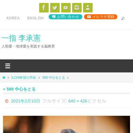
コ
ン
お問い合わせ
メルマガ登録
KOREA
ENGLISH
テ
ン
ツ
一指 李承憲
へ
人類愛・地球愛を実践する脳教育
ス
キ
ッ
プ
ホ
ILCHI希望の手紙
588 中心をとる
ー
ム
« 588 中心をとる
フルサイズ:
ピクセル
2021年2月10日
640 × 426