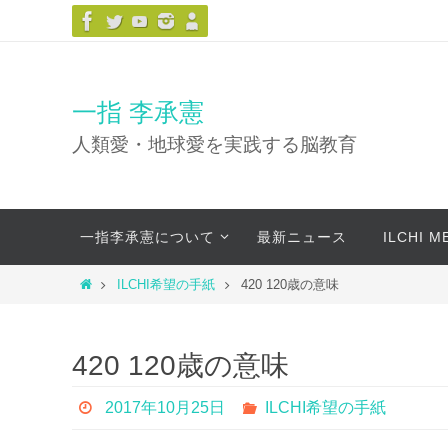
コ
ン
テ
ン
一指 李承憲
ツ
人類愛・地球愛を実践する脳教育
へ
ス
キ
コ
ッ
一指李承憲について
最新ニュース
ILCHI 
ン
プ
テ
ホ
ILCHI希望の手紙
420 120歳の意味
ン
ー
ツ
ム
へ
420 120歳の意味
ス
キ
2017年10月25日
ILCHI希望の手紙
ッ
プ