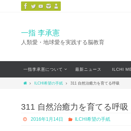
コ
ン
テ
ン
一指 李承憲
ツ
人類愛・地球愛を実践する脳教育
へ
ス
キ
コ
ッ
一指李承憲について
最新ニュース
ILCHI 
ン
プ
テ
ホ
ILCHI希望の手紙
311 自然治癒力を育てる呼吸
ン
ー
ツ
ム
へ
311 自然治癒力を育てる呼吸
ス
キ
2016年1月14日
ILCHI希望の手紙
ッ
プ