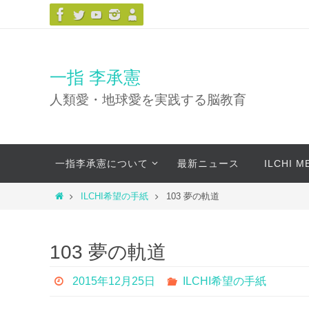
コ
ン
テ
ン
一指 李承憲
ツ
人類愛・地球愛を実践する脳教育
へ
ス
キ
コ
ッ
一指李承憲について
最新ニュース
ILCHI 
ン
プ
テ
ホ
ILCHI希望の手紙
103 夢の軌道
ン
ー
ツ
ム
へ
103 夢の軌道
ス
キ
2015年12月25日
ILCHI希望の手紙
ッ
プ