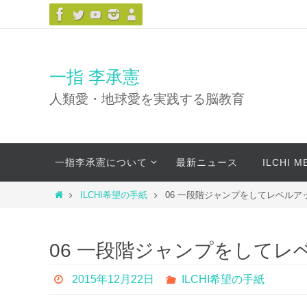
コ
ン
テ
ン
一指 李承憲
ツ
人類愛・地球愛を実践する脳教育
へ
ス
キ
コ
ッ
一指李承憲について
最新ニュース
ILCHI 
ン
プ
テ
ホ
ILCHI希望の手紙
06 一段階ジャンプをしてレベルア
ン
ー
ツ
ム
へ
06 一段階ジャンプをしてレ
ス
キ
2015年12月22日
ILCHI希望の手紙
ッ
プ