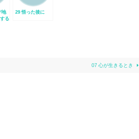
が地
29 悟った後に
する
07 心が生きるとき