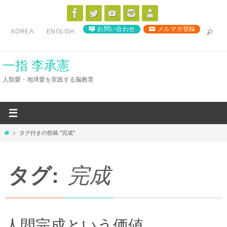
コ
ン
お問い合わせ
メルマガ登録
KOREA
ENGLISH
テ
ン
ツ
一指 李承憲
へ
人類愛・地球愛を実践する脳教育
ス
キ
ッ
プ
ホ
タグ付きの投稿 "完成"
ー
ム
タグ:
完成
人間完成という価値