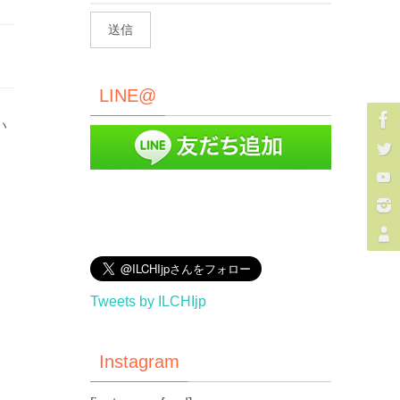
LINE@
い
Tweets by ILCHIjp
Instagram