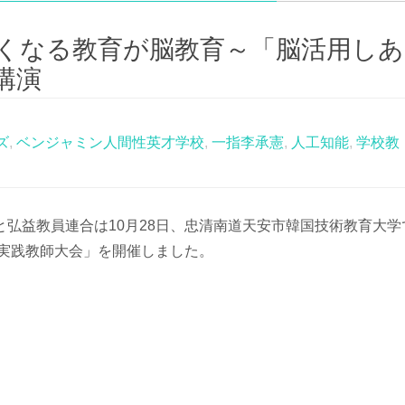
くなる教育が脳教育～「脳活用しあ
講演
ズ
,
ベンジャミン人間性英才学校
,
一指李承憲
,
人工知能
,
学校教
弘益教員連合は10月28日、忠清南道天安市韓国技術教育大学
育実践教師大会」を開催しました。