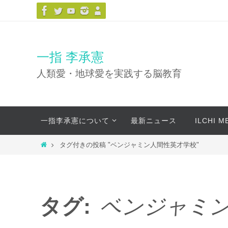
コ
ン
テ
ン
一指 李承憲
ツ
人類愛・地球愛を実践する脳教育
へ
ス
キ
コ
ッ
一指李承憲について
最新ニュース
ILCHI 
ン
プ
テ
ホ
タグ付きの投稿 "ベンジャミン人間性英才学校"
ン
ー
ツ
ム
へ
ス
タグ:
ベンジャミ
キ
ッ
プ