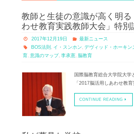
教師と生徒の意識が高く明る
わせ教育実践教師大会」特別
2017年12月19日
最新ニュース
BOS法則
,
イ・スンホン
,
デヴィッド・ホーキン
育
,
意識のマップ
,
李承憲
,
脳教育
国際脳教育総合大学院大学と
「2017脳活用しあわせ教
CONTINUE READING