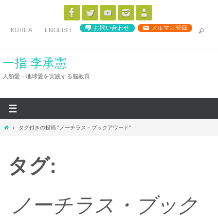
コ
ン
お問い合わせ
メルマガ登録
KOREA
ENGLISH
テ
ン
ツ
一指 李承憲
へ
人類愛・地球愛を実践する脳教育
ス
キ
ッ
プ
ホ
タグ付きの投稿 "ノーチラス・ブックアワード"
ー
ム
タグ:
ノーチラス・ブック