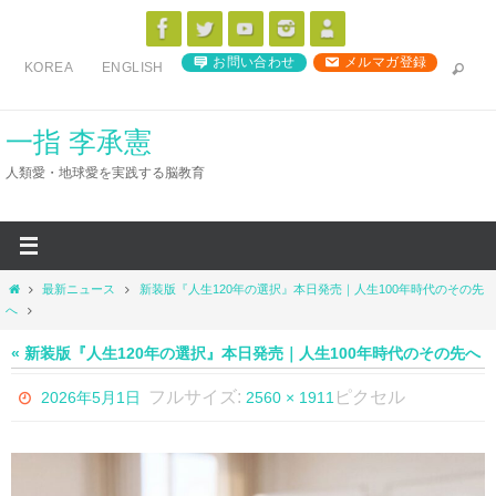
コ
ン
お問い合わせ
メルマガ登録
KOREA
ENGLISH
テ
ン
ツ
一指 李承憲
へ
人類愛・地球愛を実践する脳教育
ス
キ
ッ
プ
ホ
最新ニュース
新装版『人生120年の選択』本日発売｜人生100年時代のその先
ー
へ
ム
« 新装版『人生120年の選択』本日発売｜人生100年時代のその先へ
フルサイズ:
ピクセル
2026年5月1日
2560 × 1911