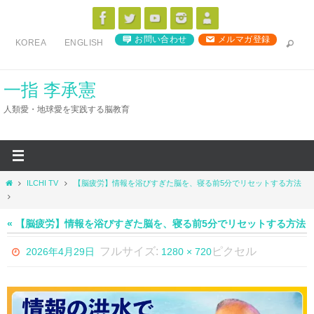
コ
ン
お問い合わせ
メルマガ登録
KOREA
ENGLISH
テ
ン
ツ
一指 李承憲
へ
人類愛・地球愛を実践する脳教育
ス
キ
ッ
プ
ホ
ILCHI TV
【脳疲労】情報を浴びすぎた脳を、寝る前5分でリセットする方法
ー
ム
« 【脳疲労】情報を浴びすぎた脳を、寝る前5分でリセットする方法
フルサイズ:
ピクセル
2026年4月29日
1280 × 720