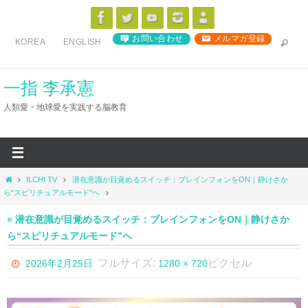
コ
ン
お問い合わせ
メルマガ登録
KOREA
ENGLISH
テ
ン
ツ
一指 李承憲
へ
人類愛・地球愛を実践する脳教育
ス
キ
ッ
プ
ホ
ILCHI TV
潜在意識が目覚めるスイッチ：ブレインフォンをON｜静けさか
ー
ら“スピリチュアルモード”へ
ム
« 潜在意識が目覚めるスイッチ：ブレインフォンをON｜静けさか
ら“スピリチュアルモード”へ
フルサイズ:
ピクセル
2026年2月25日
1280 × 720