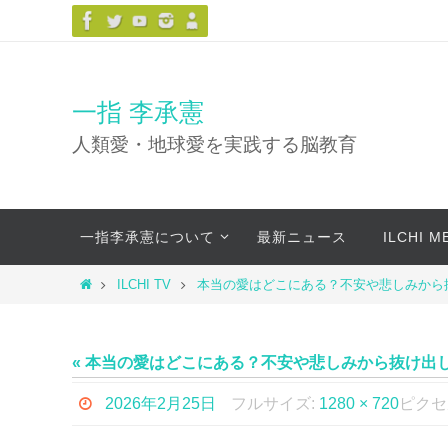
コ
ン
テ
ン
一指 李承憲
ツ
人類愛・地球愛を実践する脳教育
へ
ス
キ
コ
ッ
一指李承憲について
最新ニュース
ILCHI 
ン
プ
テ
ホ
ILCHI TV
本当の愛はどこにある？不安や悲しみから
ン
ー
ツ
ム
へ
« 本当の愛はどこにある？不安や悲しみから抜け出
ス
キ
2026年2月25日
フルサイズ:
1280 × 720
ピクセ
ッ
プ