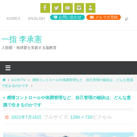
コ
ン
お問い合わせ
メルマガ登録
KOREA
ENGLISH
テ
ン
ツ
一指 李承憲
へ
人類愛・地球愛を実践する脳教育
ス
キ
ッ
プ
ホ
ILCHI TV
感情コントロールや体調管理など、自己管理の秘訣は、どんな意識
ー
で生きるのかです
ム
« 感情コントロールや体調管理など、自己管理の秘訣は、どんな意
識で生きるのかです
フルサイズ:
ピクセル
2021年7月16日
1280 × 720