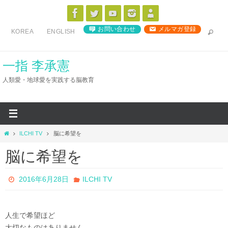
コ
ン
お問い合わせ
メルマガ登録
KOREA
ENGLISH
テ
ン
ツ
一指 李承憲
へ
人類愛・地球愛を実践する脳教育
ス
キ
ッ
プ
ホ
ILCHI TV
脳に希望を
ー
脳に希望を
ム
2016年6月28日
ILCHI TV
人生で希望ほど
大切なものはありません。