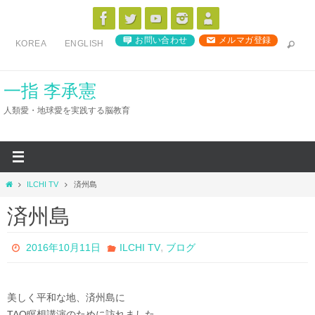
コ
ン
お問い合わせ
メルマガ登録
KOREA
ENGLISH
テ
ン
ツ
一指 李承憲
へ
人類愛・地球愛を実践する脳教育
ス
キ
ッ
プ
ホ
ILCHI TV
済州島
ー
済州島
ム
,
2016年10月11日
ILCHI TV
ブログ
美しく平和な地、済州島に
TAO瞑想講演のために訪れました。