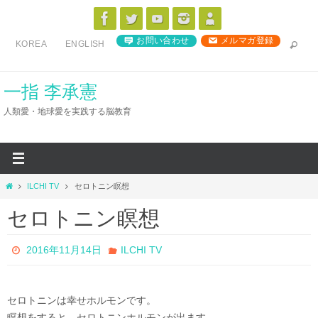
コ
ン
お問い合わせ
メルマガ登録
KOREA
ENGLISH
テ
ン
ツ
一指 李承憲
へ
人類愛・地球愛を実践する脳教育
ス
キ
ッ
プ
ホ
ILCHI TV
セロトニン瞑想
ー
セロトニン瞑想
ム
2016年11月14日
ILCHI TV
セロトニンは幸せホルモンです。
瞑想をすると、セロトニンホルモンが出ます。