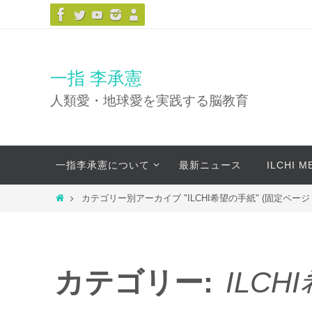
コ
ン
テ
ン
一指 李承憲
ツ
人類愛・地球愛を実践する脳教育
へ
ス
キ
コ
ッ
一指李承憲について
最新ニュース
ILCHI 
ン
プ
テ
ホ
カテゴリー別アーカイブ "ILCHI希望の手紙"
(固定ページ 8
ン
ー
ツ
ム
へ
ス
カテゴリー:
ILC
キ
ッ
プ