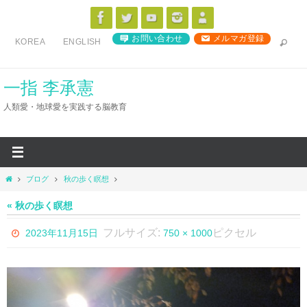
コ
ン
お問い合わせ
メルマガ登録
KOREA
ENGLISH
テ
ン
ツ
一指 李承憲
へ
人類愛・地球愛を実践する脳教育
ス
キ
ッ
プ
ホ
ブログ
秋の歩く瞑想
ー
ム
« 秋の歩く瞑想
フルサイズ:
ピクセル
2023年11月15日
750 × 1000