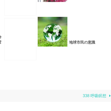
命
営
地球市民の意識
338 呼吸瞑想