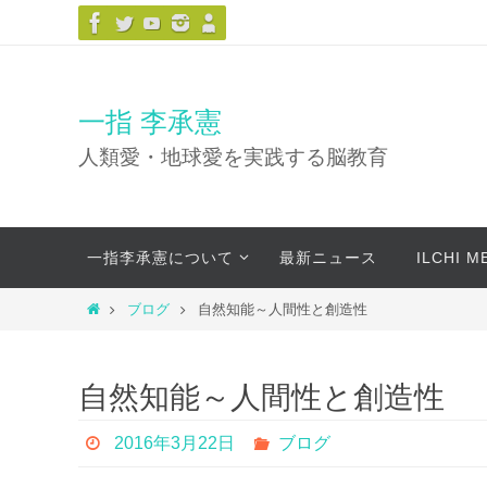
コ
ン
テ
ン
一指 李承憲
ツ
人類愛・地球愛を実践する脳教育
へ
ス
キ
コ
ッ
一指李承憲について
最新ニュース
ILCHI 
ン
プ
テ
ホ
ブログ
自然知能～人間性と創造性
ン
ー
ツ
ム
へ
自然知能～人間性と創造性
ス
キ
2016年3月22日
ブログ
ッ
プ