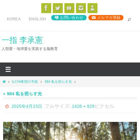
コ
ン
お問い合わせ
メルマガ登録
KOREA
ENGLISH
テ
ン
ツ
一指 李承憲
へ
人類愛・地球愛を実践する脳教育
ス
キ
ッ
プ
ホ
ILCHI希望の手紙
984 私を照らす光
ー
ム
« 984 私を照らす光
フルサイズ:
ピクセル
2025年4月23日
1428 × 929